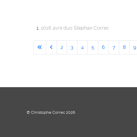
2016 avril duo Stephan Correc
2
3
4
5
6
7
8
9
© Christophe Correc 2026