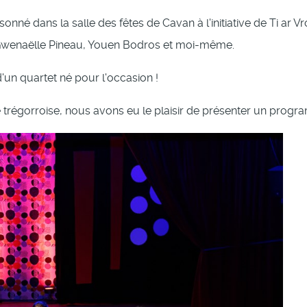
sonné dans la salle des fêtes de Cavan à l'initiative de Ti ar
 Gwenaëlle Pineau, Youen Bodros et moi-même.
d'un quartet né pour l'occasion !
 trégorroise, nous avons eu le plaisir de présenter un pr