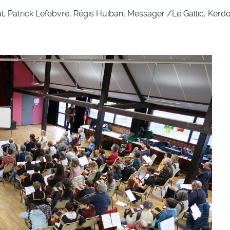
, Patrick Lefebvre, Régis Huiban, Messager /Le Gallic, Kerd