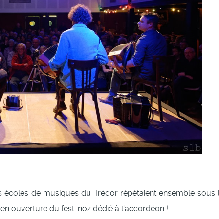
rs écoles de musiques du Trégor répétaient ensemble sous 
 en ouverture du fest-noz dédié à l'accordéon !