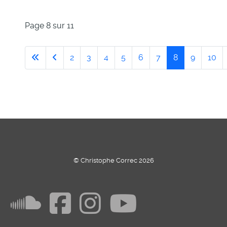
Page 8 sur 11
2
3
4
5
6
7
8
9
10
© Christophe Correc 2026